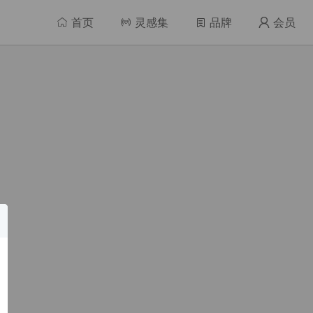

首页

灵感集

品牌

会员